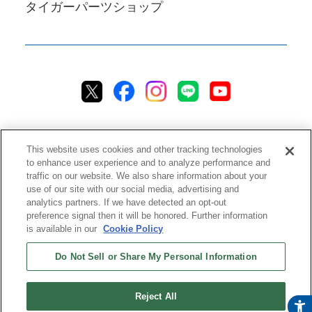
タイガーパーツショップ
This website uses cookies and other tracking technologies
to enhance user experience and to analyze performance and
traffic on our website. We also share information about your
プライバシーポリシー
クッキーポリシー
アクセシビリティ
use of our site with our social media, advertising and
analytics partners. If we have detected an opt-out
ご利用規約
情報セキュリティ方針
preference signal then it will be honored. Further information
ソーシャルメディア利用方針
品質方針
チャットご利用規約
is available in our
Cookie Policy
Do Not Sell or Share My Personal Information
ストアご利用規約
配送ポリシー
返品＆返金ポリシー
修理規約
特定商取引法に基づく表記
ストアご利用ガイド
ストアFAQ
Reject All