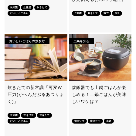
豆知識
炊飯器
炊きたて
おいしいごはん
豆知識
炊きたて
地方
お米
おいしいごはんの炊き方
土鍋を知る
炊きたての新常識「可変W
炊飯器でも土鍋ごはんが楽
圧力(かへんだぶるあつりょ
しめる！土鍋ごはんが美味
く)」
しいワケは？
豆知識
炊きワザ
炊きたて
おいしいごはん
炊きワザ
炊きたて
土鍋