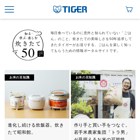
毎日食べているのに意外と知られていない「ごは
ん」のこと。炊きたての美味しさを50年追求して
きたタイガーがお送りする、ごはんを楽しく知っ
てもらうための情報ポータルサイトです。
お米の豆知識
お米の豆知識
進化し続ける炊飯器。炊き
作り手と買い手をつなぐ。
たて昭和館。
若手米農家集団「トラ男」
が見据えるお米の可能性。