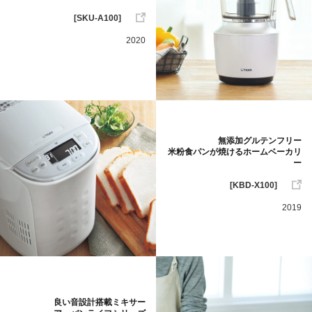
[SKU-A100]
2020
無添加グルテンフリー
米粉食パンが焼けるホームベーカリ
ー
[KBD-X100]
2019
良い音設計搭載ミキサー