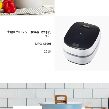
土鍋圧力IHジャー炊飯器〈炊きた
て〉
[JPG-X100]
2018