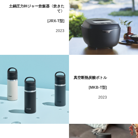
土鍋圧力IHジャー炊飯器〈炊きた
て〉
[JRX-T型]
2023
真空断熱炭酸ボトル
[MKB-T型]
2023