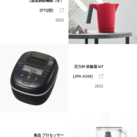
（温度調節機能つき）
[PTQ型]
2022
圧力IH 炊飯器 IoT
[JPA-X100]
2021
食品 プロセッサー