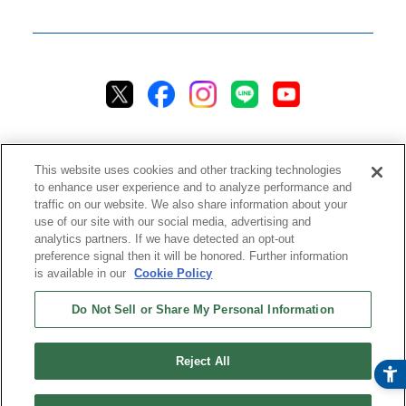
This website uses cookies and other tracking technologies
to enhance user experience and to analyze performance and
traffic on our website. We also share information about your
プライバシーポリシー
クッキーポリシー
アクセシビリティ
use of our site with our social media, advertising and
analytics partners. If we have detected an opt-out
ご利用規約
情報セキュリティ方針
preference signal then it will be honored. Further information
ソーシャルメディア利用方針
品質方針
チャットご利用規約
is available in our
Cookie Policy
Do Not Sell or Share My Personal Information
ストアご利用規約
配送ポリシー
返品＆返金ポリシー
修理規約
特定商取引法に基づく表記
ストアご利用ガイド
ストアFAQ
Reject All