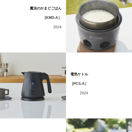
魔法のかまどごはん
[KMD-A］
2024
電気ケトル
[PCS-A］
2024