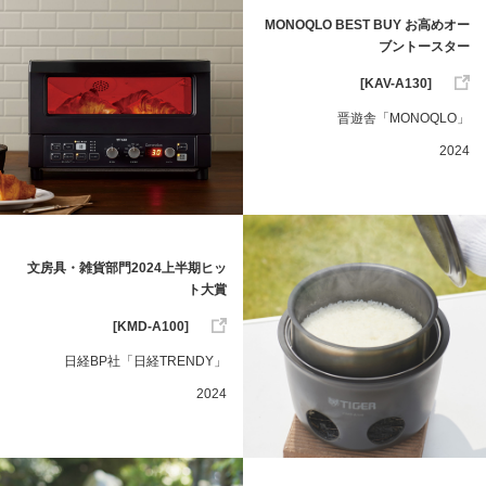
MONOQLO BEST BUY お高めオー
ブントースター
[KAV-A130]
晋遊舎「MONOQLO」
2024
文房具・雑貨部門2024上半期ヒッ
ト大賞
[KMD-A100]
日経BP社「日経TRENDY」
2024