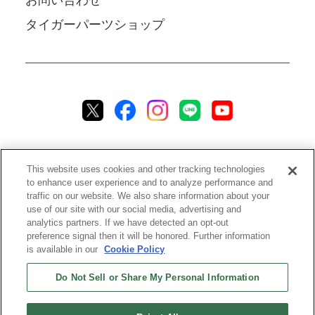
お問い合わせ
タイガーパーツショップ
This website uses cookies and other tracking technologies
to enhance user experience and to analyze performance and
traffic on our website. We also share information about your
プライバシーポリシー
クッキーポリシー
アクセシビリティ
use of our site with our social media, advertising and
analytics partners. If we have detected an opt-out
ご利用規約
情報セキュリティ方針
preference signal then it will be honored. Further information
ソーシャルメディア利用方針
品質方針
チャットご利用規約
is available in our
Cookie Policy
Do Not Sell or Share My Personal Information
ストアご利用規約
配送ポリシー
返品＆返金ポリシー
修理規約
特定商取引法に基づく表記
ストアご利用ガイド