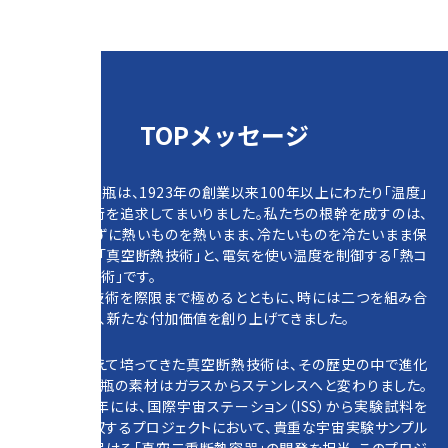
TOPメッセージ
タイガー魔法瓶は、1923年の創業以来100年以上にわたり「温度」
に関する技術を追求してまいりました。私たちの根幹を成すのは、
電気を使わずに熱いものを熱いまま、冷たいものを冷たいまま保
温・保冷する「真空断熱技術」と、電気を使い温度を制御する「熱コ
ントロール技術」です。
この二つの技術を際限まで極めるとともに、時には二つを組み合
わせることで、新たな付加価値を創り上げてきました。
一世紀を越えて培ってきた真空断熱技術は、その歴史の中で進化
を遂げ、魔法瓶の素材はガラスからステンレスへと変わりました。
さらに2018年には、国際宇宙ステーション（ISS）から実験試料を
地球へと回収するプロジェクトにおいて、貴重な宇宙実験サンプル
等を地上に届ける「真空二重断熱容器」の開発を担当。このプロジ