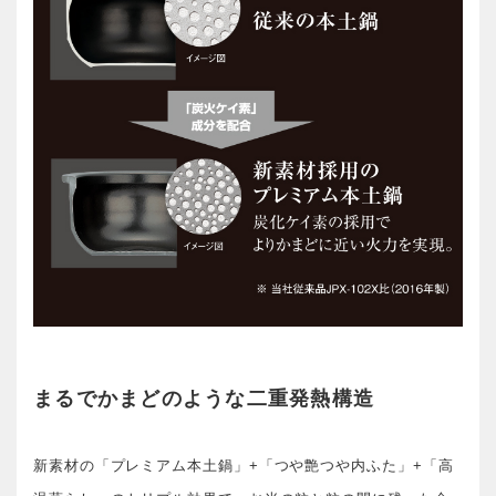
まるでかまどのような二重発熱構造
新素材の「プレミアム本土鍋」+「つや艶つや内ふた」+「高