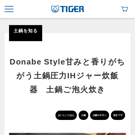
土鍋を知る
Donabe Style甘みと香りがち
がう土鍋圧力IHジャー炊飯
器 土鍋ご泡火炊き
おいしいごはん
土鍋
土鍋のギモン
炊きワザ