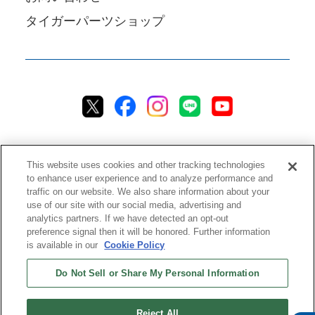
タイガーパーツショップ
This website uses cookies and other tracking technologies
to enhance user experience and to analyze performance and
traffic on our website. We also share information about your
プライバシーポリシー
クッキーポリシー
アクセシビリティ
use of our site with our social media, advertising and
analytics partners. If we have detected an opt-out
ご利用規約
情報セキュリティ方針
preference signal then it will be honored. Further information
ソーシャルメディア利用方針
品質方針
チャットご利用規約
is available in our
Cookie Policy
Do Not Sell or Share My Personal Information
ストアご利用規約
配送ポリシー
返品＆返金ポリシー
修理規約
特定商取引法に基づく表記
ストアご利用ガイド
ストアFAQ
Reject All