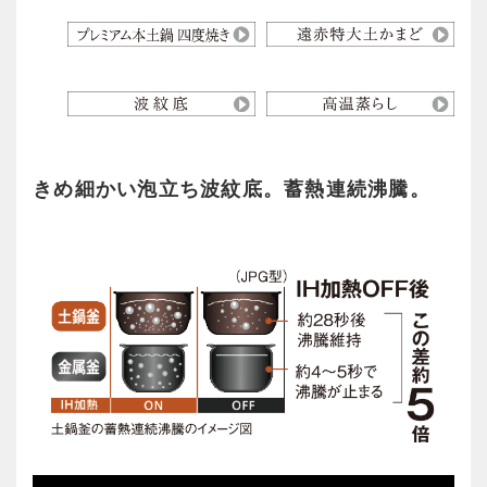
きめ細かい泡立ち波紋底。蓄熱連続沸騰。