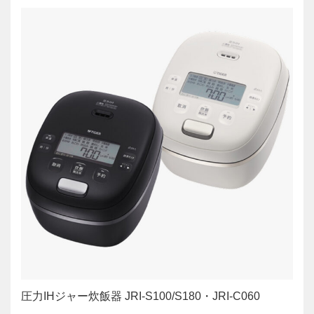
圧力IHジャー炊飯器 JRI-S100/S180・JRI-C060