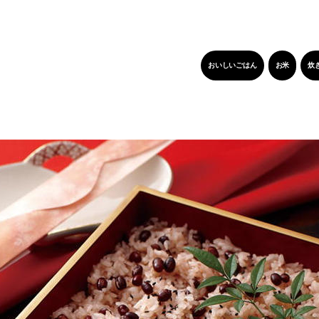
おいしいごはん
お米
炊