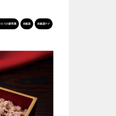
きたての新常識
炊飯器
炊飯器テク