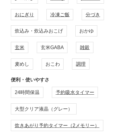
おにぎり
冷凍ご飯
分づき
炊込み・炊込みおこげ
おかゆ
玄米
玄米GABA
雑穀
麦めし
おこわ
調理
便利・使いやすさ
24時間保温
予約吸水タイマー
大型クリア液晶（グレー）
炊きあがり予約タイマー（2メモリー）