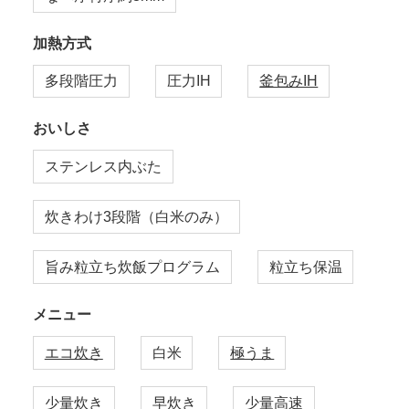
加熱方式
多段階圧力
圧力IH
釜包みIH
おいしさ
ステンレス内ぶた
炊きわけ3段階（白米のみ）
旨み粒立ち炊飯プログラム
粒立ち保温
メニュー
エコ炊き
白米
極うま
少量炊き
早炊き
少量高速