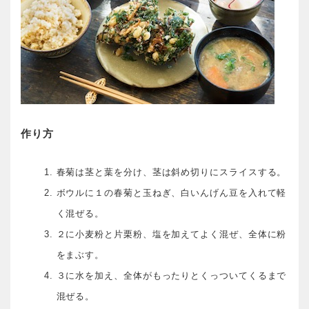
作り方
春菊は茎と葉を分け、茎は斜め切りにスライスする。
ボウルに１の春菊と玉ねぎ、白いんげん豆を入れて軽
く混ぜる。
２に小麦粉と片栗粉、塩を加えてよく混ぜ、全体に粉
をまぶす。
３に水を加え、全体がもったりとくっついてくるまで
混ぜる。