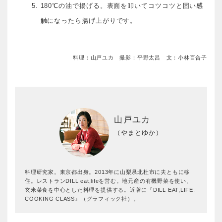
180℃の油で揚げる。表面を叩いてコツコツと固い感
触になったら揚げ上がりです。
料理：山戸ユカ 撮影：平野太呂 文：小林百合子
山戸ユカ
（やまとゆか）
料理研究家。東京都出身。2013年に山梨県北杜市に夫ともに移
住。レストランDILL eat,lifeを営む。地元産の有機野菜を使い、
玄米菜食を中心とした料理を提供する。近著に『DILL EAT,LIFE.
COOKING CLASS』（グラフィック社）。