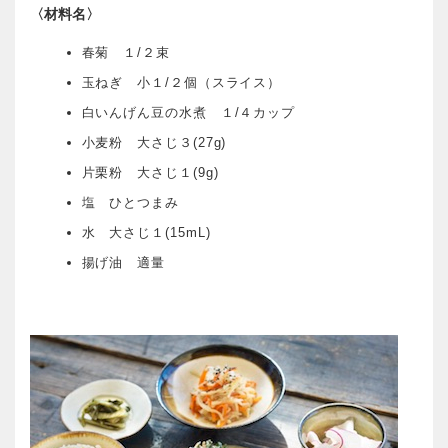
〈材料名〉
春菊 １/２束
玉ねぎ 小１/２個（スライス）
白いんげん豆の水煮 １/４カップ
小麦粉 大さじ３(27g)
片栗粉 大さじ１(9g)
塩 ひとつまみ
水 大さじ１(15mL)
揚げ油 適量