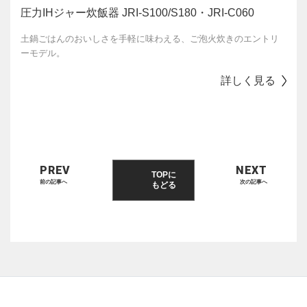
圧力IHジャー炊飯器 JRI-S100/S180・JRI-C060
土鍋ごはんのおいしさを手軽に味わえる、ご泡火炊きのエントリ
ーモデル。
詳しく見る
PREV
NEXT
TOPに
前の記事へ
次の記事へ
もどる