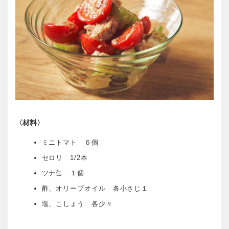
〈材料〉
ミニトマト ６個
セロリ 1/2本
ツナ缶 １個
酢、オリーブオイル 各小さじ１
塩、こしょう 各少々