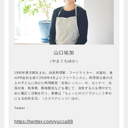
山口祐加
（やまぐちゆか）
1992年東京都生まれ。自炊料理家、フードライター。出版社、食
のPR会社を経て2018年4月よりフリーランスに。料理初心者の大
人や子どもに向けた料理教室「自炊レッスン」や、セミナー、出
張社食、執筆業、動画配信などを通じて、自炊する人を増やすた
めに幅広く活動を行う。著書は『ちょっとのコツでけっこう幸せ
になる自炊生活』（エクスナレッジ）ほか。
Twitter ：
https://twitter.com/yucca88