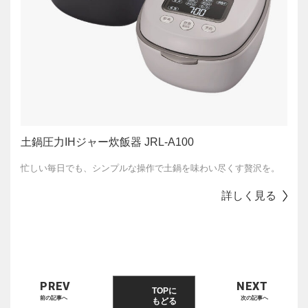
土鍋圧力IHジャー炊飯器 JRL-A100
忙しい毎日でも、シンプルな操作で土鍋を味わい尽くす贅沢を。
詳しく見る
PREV
NEXT
TOPに
前の記事へ
次の記事へ
もどる