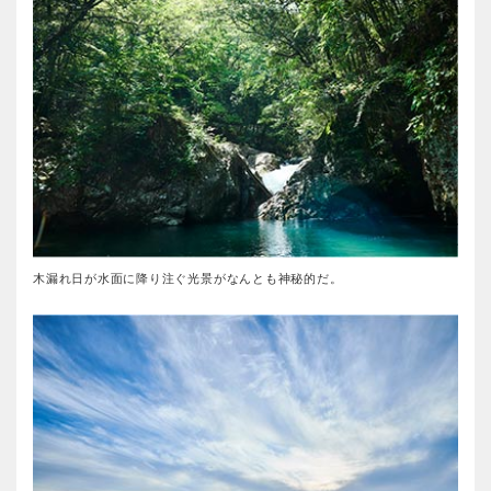
木漏れ日が水面に降り注ぐ光景がなんとも神秘的だ。