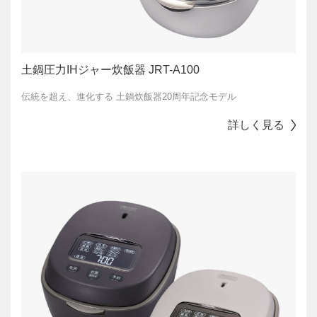
土鍋圧力IHジャー炊飯器 JRT-A100
伝統を超え、進化する 土鍋炊飯器20周年記念モデル
詳しく見る