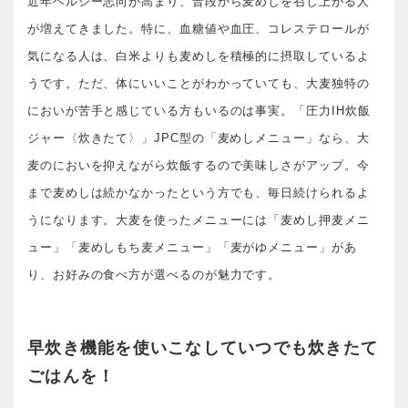
近年ヘルシー志向が高まり、普段から麦めしを召し上がる人
が増えてきました。特に、血糖値や血圧、コレステロールが
気になる人は、白米よりも麦めしを積極的に摂取しているよ
うです。ただ、体にいいことがわかっていても、大麦独特の
においが苦手と感じている方もいるのは事実。「圧力IH炊飯
ジャー〈炊きたて〉」JPC型の「麦めしメニュー」なら、大
麦のにおいを抑えながら炊飯するので美味しさがアップ。今
まで麦めしは続かなかったという方でも、毎日続けられるよ
うになります。大麦を使ったメニューには「麦めし押麦メニ
ュー」「麦めしもち麦メニュー」「麦がゆメニュー」があ
り、お好みの食べ方が選べるのが魅力です。
早炊き機能を使いこなしていつでも炊きたて
ごはんを！