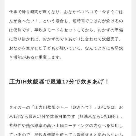
仕事で帰り時間が遅くなり、おなかペコペコで「今すぐごは
んが食べたい！」という場合も、短時間でごはんが炊けるの
は便利です。早炊きモードをセットしてから、おかずの準備
に取り掛かれば、おかずのできあがりに合わせて炊飯完了。
おなかを空かせた子どもが騒いでいる、なんてときにも早炊
き機能があると重宝します。
圧力IH炊飯器で最速17分で炊きあげ！
タイガーの「圧力IH炊飯ジャー〈炊きたて〉」JPC型は、お
米1合なら最速17分で炊飯可能です（無洗米なら1合19分）。
蓄熱性や熱伝導率の高い土鍋コーティングの内なべを採用し
ているので、早炊き機能を使っても普通炊きと変わらないふ