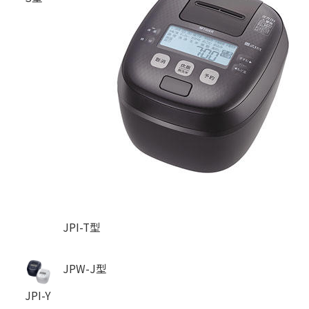
JPI-T型
JPW-J型
JPI-Y