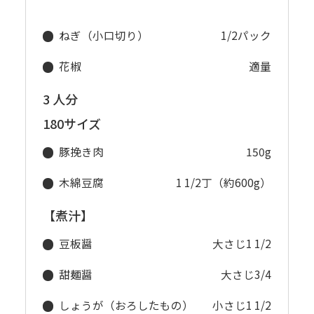
ねぎ（小口切り）
1/2パック
花椒
適量
3 人分
180サイズ
豚挽き肉
150g
木綿豆腐
1 1/2丁（約600g）
【煮汁】
豆板醤
大さじ1 1/2
甜麺醤
大さじ3/4
しょうが（おろしたもの）
小さじ1 1/2