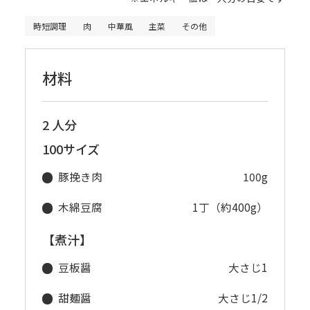
時短調理
肉
中華風
主菜
その他
材料
2 人分
100サイズ
豚挽き肉
100g
木綿豆腐
1丁（約400g）
【煮汁】
豆板醤
大さじ1
甜麺醤
大さじ1/2