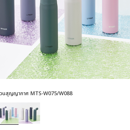
นวนสุญญากาศ MTS-W075/W088