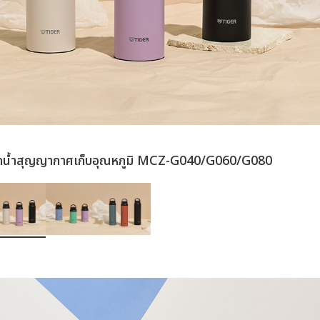
กน้ำสุญญากาศเก็บอุณหภูมิ MCZ-G040/G060/G080