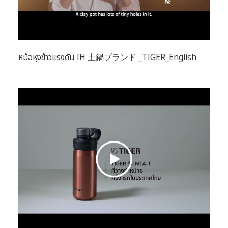
หม้อหุงข้าวแรงดัน IH 土鍋ブランド _TIGER_English