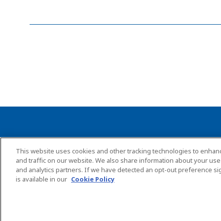
นโยบายความเป็นส่วนตัว
นโยบายคุกกี้
ก
This website uses cookies and other tracking technologies to enha
and traffic on our website. We also share information about your use o
and analytics partners. If we have detected an opt-out preference sig
is available in our
Cookie Policy