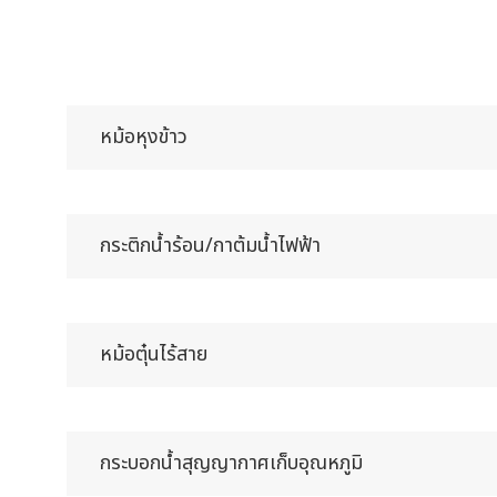
หม้อหุงข้าว
กระติกน้ำร้อน/กาต้มน้ำไฟฟ้า
หม้อตุ๋นไร้สาย
กระบอกน้ำสุญญากาศเก็บอุณหภูมิ