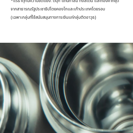
*แร่ธาตุที่มีความขัดแย้ง: ดีบุก แทนทาลัม ทังสเตน และทองคําที่ขุด
จากสาธารณรัฐประชาธิปไตยคองโกและเก้าประเทศโดยรอบ
(เฉพาะกลุ่มที่ใช้สนับสนุนทางการเงินแก่กลุ่มติดอาวุธ)