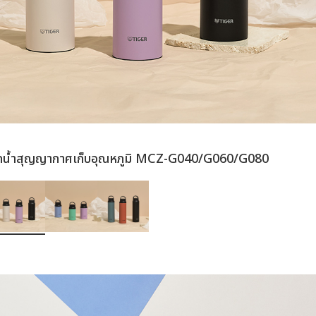
กน้ำสุญญากาศเก็บอุณหภูมิ MCZ-G040/G060/G080