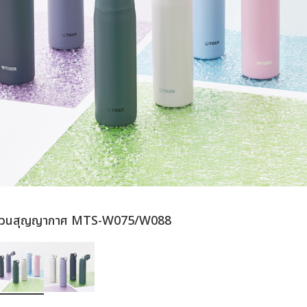
นวนสุญญากาศ MTS-W075/W088