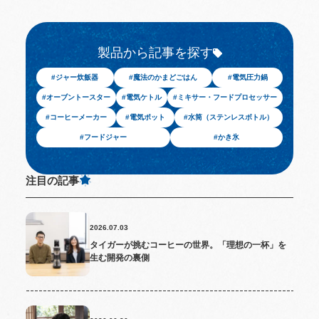
製品から記事を探す
ジャー炊飯器
魔法のかまどごはん
電気圧力鍋
オーブントースター
電気ケトル
ミキサー・フードプロセッサー
コーヒーメーカー
電気ポット
水筒（ステンレスボトル）
フードジャー
かき氷
注目の記事
2026.07.03
タイガーが挑むコーヒーの世界。「理想の一杯」を
生む開発の裏側