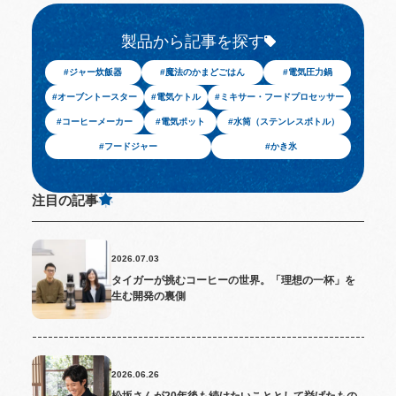
製品から記事を探す
ジャー炊飯器
魔法のかまどごはん
電気圧力鍋
オーブントースター
電気ケトル
ミキサー・フードプロセッサー
コーヒーメーカー
電気ポット
水筒（ステンレスボトル）
フードジャー
かき氷
注目の記事
2026.07.03
タイガーが挑むコーヒーの世界。「理想の一杯」を
生む開発の裏側
2026.06.26
松坂さんが20年後も続けたいこととして挙げたもの