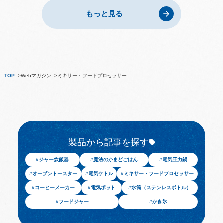
もっと見る
TOP
Webマガジン
ミキサー・フードプロセッサー
製品から記事を探す
ジャー炊飯器
魔法のかまどごはん
電気圧力鍋
オーブントースター
電気ケトル
ミキサー・フードプロセッサー
コーヒーメーカー
電気ポット
水筒（ステンレスボトル）
フードジャー
かき氷