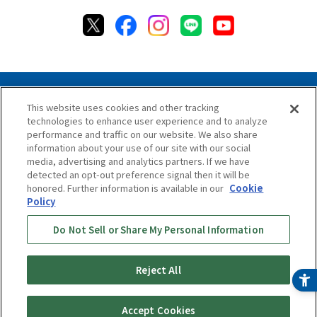
This website uses cookies and other tracking
technologies to enhance user experience and to analyze
Privacy Policy
Cookie Policy
Accessibility Statement
performance and traffic on our website. We also share
Terms & Conditions
Information Security Policy
information about your use of our site with our social
Social Media Use Policy
Quality Policy
media, advertising and analytics partners. If we have
detected an opt-out preference signal then it will be
Chat Terms & Conditions
honored. Further information is available in our
Cookie
Policy
Online Store Terms & Conditions
Shipping Policy
Do Not Sell or Share My Personal Information
Return & Cancellation Policy
Repair Policy
Specified Commercial Transaction Act
Online Store Shopping Guide
Online Store FAQ
Reject All
Copyright © TIGER CORPORATION
Accept Cookies