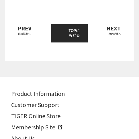
PREV
NEXT
TOPに
前の記事へ
次の記事へ
もどる
Product Information
Customer Support
TIGER Online Store
Membership Site
About Us