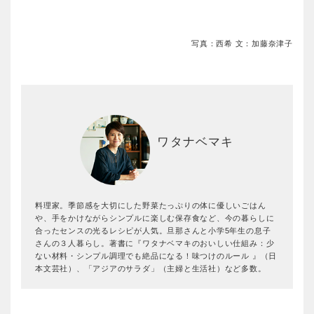
写真：西希 文：加藤奈津子
ワタナベマキ
料理家。季節感を大切にした野菜たっぷりの体に優しいごはん
や、手をかけながらシンプルに楽しむ保存食など、今の暮らしに
合ったセンスの光るレシピが人気。旦那さんと小学5年生の息子
さんの３人暮らし。著書に『ワタナベマキのおいしい仕組み：少
ない材料・シンプル調理でも絶品になる！味つけのルール 』（日
本文芸社）、「アジアのサラダ」（主婦と生活社）など多数。