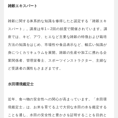
雑穀エキスパート
雑穀に関する体系的な知識を修得したと認定する「雑穀エキ
スパート」。講座は年1～2回の頻度で開催されています。講
座では、キビ、アワ、ヒエなど主要な雑穀の特徴および栽培
方法の知識をはじめ、市場性や食品表示など、幅広い知識が
身につくカリキュラムを展開。雑穀の生産や加工に携わる企
業関係者、管理栄養士、スポーツインストラクター、主婦な
ど受講者の属性もさまざまです。
水田環境鑑定士
近年、食べ物の安全性への関心が高まっています。「水田環
境鑑定士」は、お米を育てる上で大切な水田の水を鑑定する
ことを通し、水田の安全性と豊かさを証明することを目的と