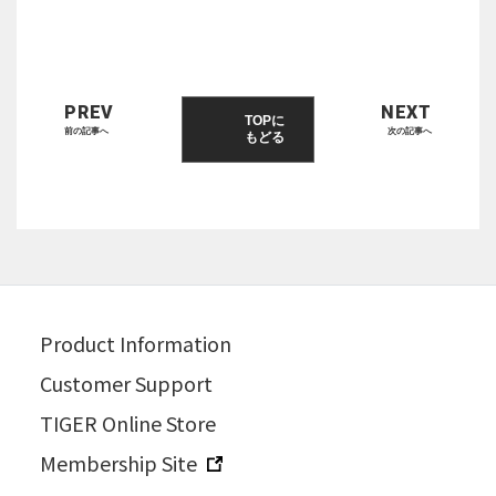
PREV
NEXT
TOPに
前の記事へ
次の記事へ
もどる
Product Information
Customer Support
TIGER Online Store
Membership Site