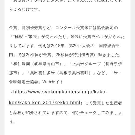
「お墨付き」を与えたお米を、たくさんの人々に味わっても
らえるわけです。
金賞、特別優秀賞など、コンクール受賞米には協会認定の
「”極献上”米袋」が使われたり、米袋に受賞ラベルが貼られた
りしています。例えば2018年、第20回大会の「国際総合部
門」では20検体が金賞、25検体が特別優秀賞に輝きました。
「和仁農園（岐阜県高山市）」「上納米グループ（長野県伊
那市）」「奥出雲仁多米（島根県奥出雲町）」など、「米・
食味鑑定士協会」Webサイト
https://www.syokumikanteisi.gr.jp/kako-
（
kon/kako-kon-2017kekka.html
）にて受賞した生産者
と品種が紹介されていますので、ぜひチェックしてみましょ
う。