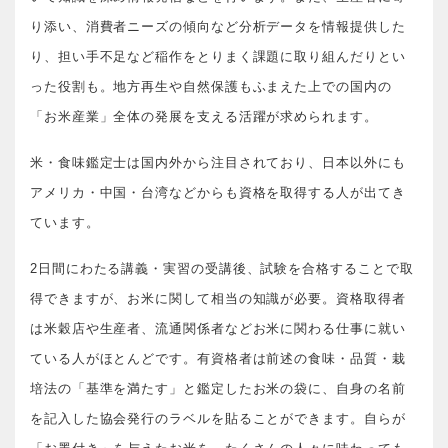
り添い、消費者ニーズの傾向など分析データを情報提供した
り、担い手不足など稲作をとりまく課題に取り組んだりとい
った役割も。地方再生や自然保護もふまえた上での国内の
「お米産業」全体の発展を支える活躍が求められます。
米・食味鑑定士は国内外から注目されており、日本以外にも
アメリカ・中国・台湾などからも資格を取得する人が出てき
ています。
2日間にわたる講義・実習の受講後、試験を合格することで取
得できますが、お米に関して相当の知識が必要。資格取得者
は米穀店や生産者、流通関係者などお米に関わる仕事に就い
ている人がほとんどです。有資格者は前述の食味・品質・栽
培法の「基準を満たす」と鑑定したお米の袋に、自身の名前
を記入した協会発行のラベルを貼ることができます。自らが