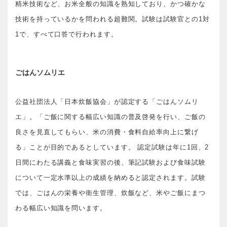
精米技術など、お米全般の知識を熟知しており、かつ確かな
技術を持っているかを問われる超難関。試験は試験官との1対
1で、すべて口答で行われます。
ごはんソムリエ
公益社団法人「日本炊飯協会」が認定する「ごはんソムリ
エ」。「ご飯に関する幅広い知識の普及啓発を行い、ご飯の
良さを見直してもらい、米の消費・食料自給率向上に繋げ
る」ことが目的であるとしています。 認定試験は年に1回、2
日間にわたる講義と食味実習の後、筆記試験および食味試験
について一定水準以上の成績を納めると認定されます。試験
では、ごはんの栄養や衛生管理、炊飯など、米やご飯にまつ
わる幅広い知識を問います。