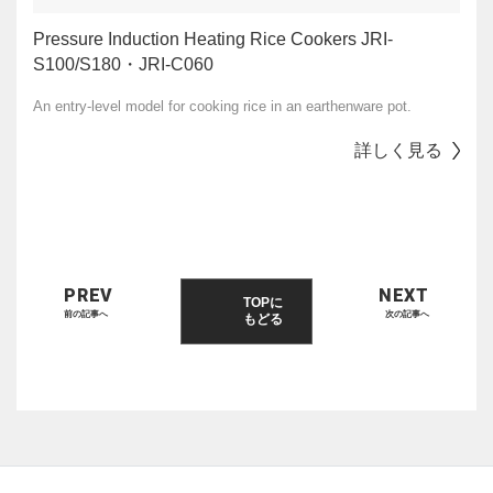
Pressure Induction Heating Rice Cookers JRI-
S100/S180・JRI-C060
An entry-level model for cooking rice in an earthenware pot.
詳しく見る
PREV
NEXT
TOPに
前の記事へ
次の記事へ
もどる