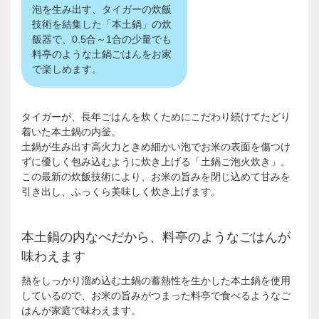
泡を生み出す、タイガーの炊飯
技術を結集した「本土鍋」の炊
飯器で、0.5合～1合の少量でも
料亭のような土鍋ごはんをお家
で楽しめます。
タイガーが、長年ごはんを炊くためにこだわり続けてたどり
着いた本土鍋の内釡。
土鍋が生み出す高火力ときめ細かい泡でお米の表面を傷つけ
ずに優しく包み込むように炊き上げる「土鍋ご泡火炊き」。
この最新の炊飯技術により、お米の旨みを閉じ込めて甘みを
引き出し、ふっくら美味しく炊き上げます。
本土鍋の内なべだから、料亭のようなごはんが
味わえます
熱をしっかり溜め込む土鍋の蓄熱性を生かした本土鍋を使用
しているので、お米の旨みがつまった料亭で食べるようなご
はんが家庭で味わえます。