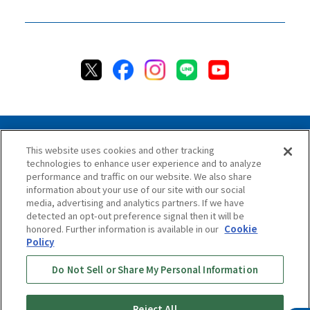
This website uses cookies and other tracking
technologies to enhance user experience and to analyze
Privacy Policy
Cookie Policy
Accessibility Statement
performance and traffic on our website. We also share
Terms & Conditions
Information Security Policy
information about your use of our site with our social
Social Media Use Policy
Quality Policy
media, advertising and analytics partners. If we have
detected an opt-out preference signal then it will be
Chat Terms & Conditions
honored. Further information is available in our
Cookie
Policy
Online Store Terms & Conditions
Shipping Policy
Do Not Sell or Share My Personal Information
Return & Cancellation Policy
Repair Policy
Specified Commercial Transaction Act
Online Store Shopping Guide
Online Store FAQ
Reject All