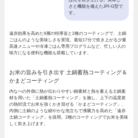
さと機能を備えたJPI-G型で
す。
遠赤効果を高めた9層の特厚釡と2種のコーティングで、土鍋
ごはんのような美味しさを実現。最短17分で炊き上がる少量
高速メニューや冷凍ごはん専用プログラムなど、忙しい人の
味方になる便利な機能も搭載しています。
お米の旨みを引き出す 土鍋蓄熱コーティング＆
かまどコーティング
内なべの外側に熱が伝わりやすい銅素材と熱を蓄える土鍋素
材を用いた「土鍋蓄熱コーティング」を施し、上下の温度差
の熱対流でお米を強くかき混ぜる「かまどコーティング」、
内側に土鍋のような細やかな泡立ちで沸騰力を高めた「遠赤
土鍋コーティング」を採用。2種のコーティングでお米を美味
しく炊き上げます。