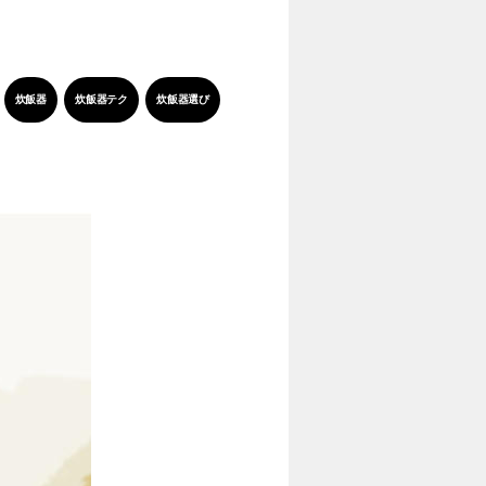
炊飯器
炊飯器テク
炊飯器選び