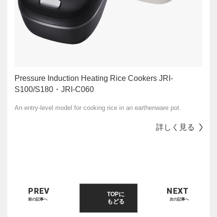
Pressure Induction Heating Rice Cookers JRI-
S100/S180・JRI-C060
An entry-level model for cooking rice in an earthenware pot.
詳しく見る
PREV
NEXT
TOPに
前の記事へ
次の記事へ
もどる