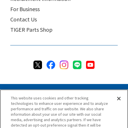
For Business
Contact Us
TIGER Parts Shop
This website uses cookies and other tracking
technologies to enhance user experience and to analyze
Privacy Policy
Cookie Policy
Accessibility Statement
performance and traffic on our website. We also share
Terms & Conditions
Information Security Policy
information about your use of our site with our social
Social Media Use Policy
Quality Policy
media, advertising and analytics partners. If we have
detected an opt-out preference signal then it will be
Chat Terms & Conditions