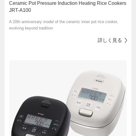
Ceramic Pot Pressure Induction Heating Rice Cookers
JRT-A100
A 20th anniversary model of the ceramic inner pot rice cooker,
evolving beyond tradition
詳しく見る