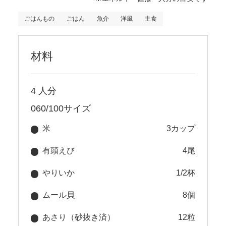
ごはんもの
ごはん
魚介
洋風
主食
材料
4 人分
060/100サイズ
米
3カップ
有頭えび
4尾
やりいか
1/2杯
ムール貝
8個
あさり（砂抜き済）
12粒