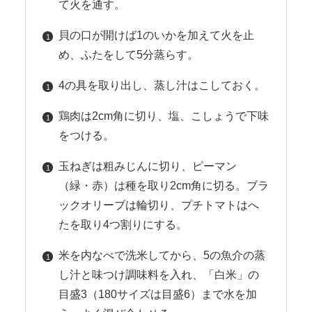
て火を通す。
貝の口が開けば1のいかを加えて火を止
め、ふたをして5分蒸らす。
4の具を取り出し、蒸し汁はこしておく。
鶏肉は2cm角に切り、塩、こしょうで下味
をつける。
玉ねぎは粗みじんに切り、ピーマン
（緑・赤）は種を取り2cm角に切る。ブラ
ックオリーブは輪切り、プチトマトはへ
たを取り4つ割りにする。
米を内なべで洗米してから、5の魚介の蒸
し汁と味つけ調味料を入れ、「白米」の
目盛3（180サイズは目盛6）まで水を加