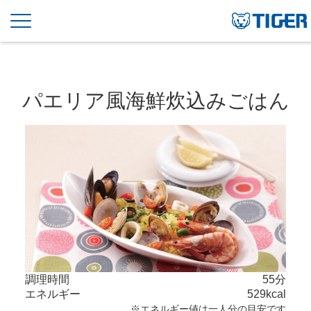
パエリア風海鮮炊込みごはん
調理時間
55分
エネルギー
529kcal
※エネルギー値は一人分の目安です