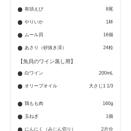
有頭えび
8尾
やりいか
1杯
ムール貝
16個
あさり（砂抜き済）
24粒
【魚貝のワイン蒸し用】
白ワイン
200mL
オリーブオイル
大さじ1 1/3
鶏もも肉
160g
玉ねぎ
1個
にんにく（みじん切り）
2片分