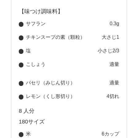
【味つけ調味料】
サフラン
0.3g
チキンスープの素（顆粒）
大さじ1
塩
小さじ2/3
こしょう
適量
パセリ（みじん切り）
適量
レモン（くし形切り）
4切れ
8 人分
180サイズ
米
6カップ