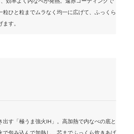
り、効率よく内なべが発熱。遠赤コーティングで
一粒ひと粒までムラなく均一に広げて、ふっくら
げます。
き出す「極うま強火IH」。高加熱で内なべの底と
火で包み込んで加熱し、芯までふっくら炊きあげ