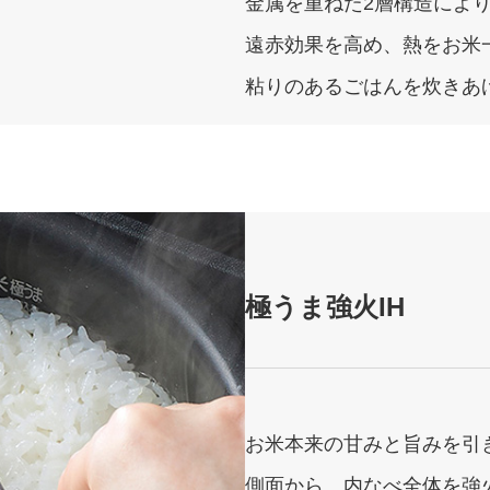
金属を重ねた2層構造によ
遠赤効果を高め、熱をお米
粘りのあるごはんを炊きあ
極うま強火IH
お米本来の甘みと旨みを引
側面から、内なべ全体を強