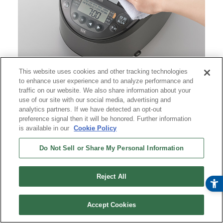
凹凸がなく拭きやすい天面
This website uses cookies and other tracking technologies
スチームキャップがない構造でかんたん一拭き。
to enhance user experience and to analyze performance and
traffic on our website. We also share information about your
use of our site with our social media, advertising and
内なべとっ手つき
analytics partners. If we have detected an opt-out
preference signal then it will be honored. Further information
is available in our
Cookie Policy
Do Not Sell or Share My Personal Information
内なべにとっ手がついているので、取り外しやす
く、持ち運びにも便利です。
Reject All
今すぐ購入
オンラインストア
Accept Cookies