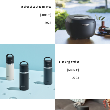
세라믹 내솥 압력 IH 밥솥
[JRX-T]
2023
진공 단열 탄산병
[MKB-T]
2023