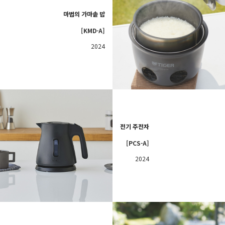
마법의 가마솥 밥
[KMD-A]
2024
전기 주전자
[PCS-A]
2024