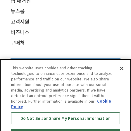
웹 매거진
뉴스룸
고객지원
비즈니스
구매처
This website uses cookies and other tracking
technologies to enhance user experience and to analyze
performance and traffic on our website. We also share
information about your use of our site with our social
media, advertising and analytics partners. If we have
detected an opt-out preference signal then it will be
honored. Further information is available in our
Cookie
Policy
Do Not Sell or Share My Personal Information
개인정보 보호 정책
쿠키 정책
접근성
이용약관
정보 보안정책
소셜미디어 이용정책
품질정책