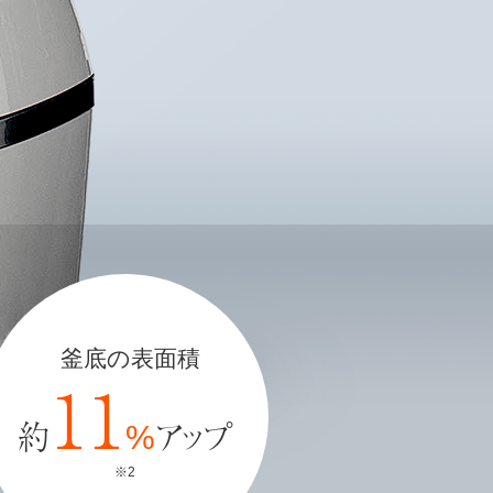
釜底の表面積
11
約
アップ
%
※2