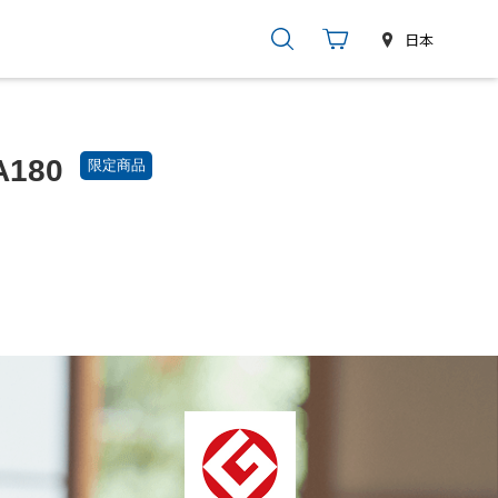
日本
180
限定商品
し