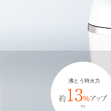
沸とう時火力
13
約
アップ
%
※1