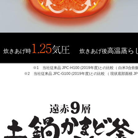
1.25
気圧
高温蒸ら
炊きあげ時
炊きあげ後
※1 当社従来品 JPC-H100 (2019年度)との比較（ 白米3合炊飯時 JPI
※2 当社従来品 JPC-G100 (2019年度)との比較 （ 現状底部面積 JPI-A10