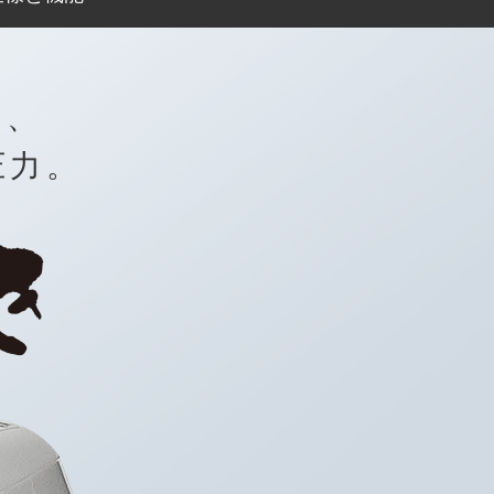
ち、
圧力。