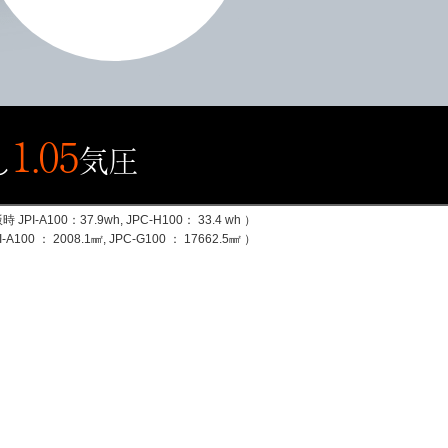
1.05
気圧
し
-A100：37.9wh, JPC-H100： 33.4 wh ）
0 ： 2008.1㎟, JPC-G100 ： 17662.5㎟ ）