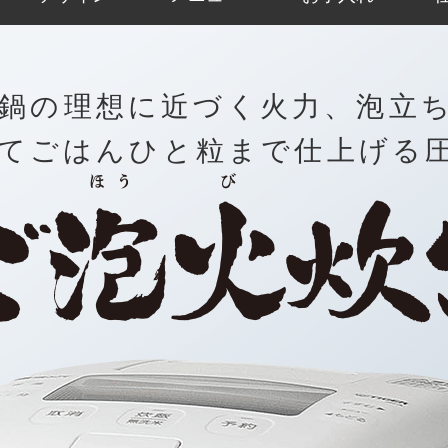
鍋の理想に近づく火力、泡立
てごはんひと粒まで仕上げる