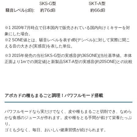
※1
2020年7月時点で日本国内で販売されている国内向けミキサーを対
象にした場合。
※2 SONE値とは、騒音レベルを表すdB(デシベル)に対して実際に聞こ
える音の大きさ(実感音)を表した単位。
※3 2015年発売の当社SKS-G型の実感音(約36SONE)(当社基準値。本体
正面より1mでの測定値)と新製品SKT-A型の実感音(約20SONE)との比較
アボカドの種もまるごと調理！パワフルモード搭載
パワフルモードなら実だけでなく、皮や種もまるごと切削でき、なめら
かな食感のジュースが作れます。皮や種をとる手間が省けて栄養たっぷ
り。
ゴミも少なく、毎日、おいしい健康習慣が続けられます。