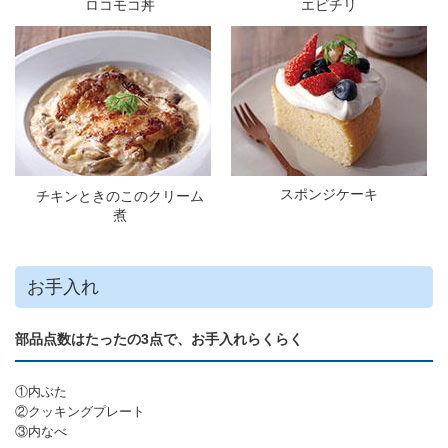
ロコモコ丼
エビチリ
スポンジケーキ
チキンときのこのクリーム
煮
お手入れ
部品点数はたったの3点で、お手入れらくらく
①
内ぶた
②クッキングプレート
③内なべ