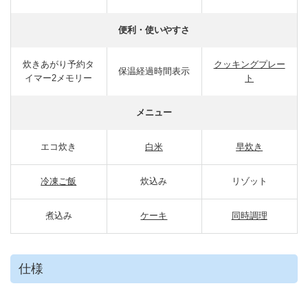
便利・使いやすさ
炊きあがり予約タ
クッキングプレー
保温経過時間表示
イマー2メモリー
ト
メニュー
エコ炊き
白米
早炊き
冷凍ご飯
炊込み
リゾット
煮込み
ケーキ
同時調理
仕様