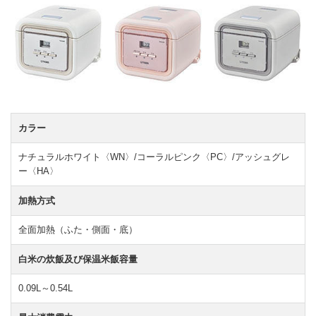
カラー
ナチュラルホワイト〈WN〉/コーラルピンク〈PC〉/アッシュグレ
ー〈HA〉
加熱方式
全面加熱（ふた・側面・底）
白米の炊飯及び保温米飯容量
0.09L～0.54L