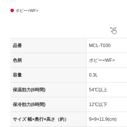
ポピー<WF>
品番
MCL-T030
色柄
ポピー<WF>
容量
0.3L
保温効力(6時間)
54℃以上
保冷効力(6時間)
12℃以下
サイズ 幅×奥行×高さ（約）
9×9×11.9(cm)