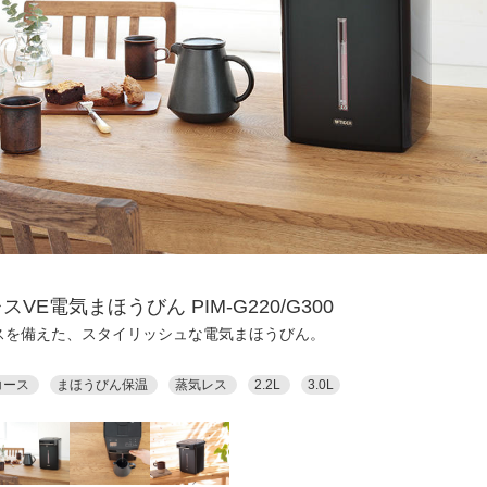
スVE電気まほうびん PIM-G220/G300
スを備えた、スタイリッシュな電気まほうびん。
コース
まほうびん保温
蒸気レス
2.2L
3.0L