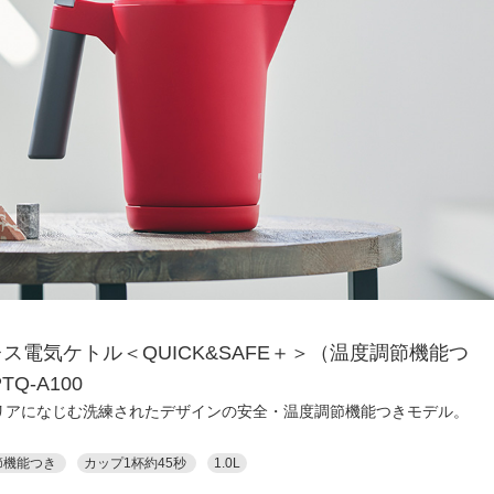
ス電気ケトル＜QUICK&SAFE＋＞（温度調節機能つ
TQ-A100
リアになじむ洗練されたデザインの安全・温度調節機能つきモデル。
節機能つき
カップ1杯約45秒
1.0L