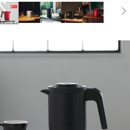
vious
Ne