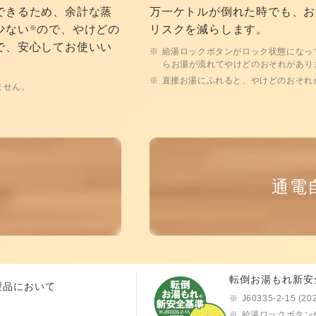
できるため、余計な蒸
万一ケトルが倒れた時でも、お
少ない
ので、やけどの
リスクを減らします。
※
で、安心してお使いい
給湯ロックボタンがロック状態になっ
らお湯が流れてやけどのおそれがあり
直接お湯にふれると、やけどのおそれ
ません。
通電
転倒お湯もれ新安
製品において
J60335-2-15 (20
給湯ロックボタン