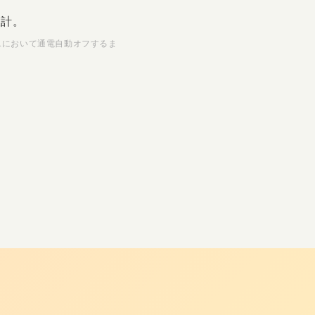
設計。
ｍLにおいて通電自動オフするま