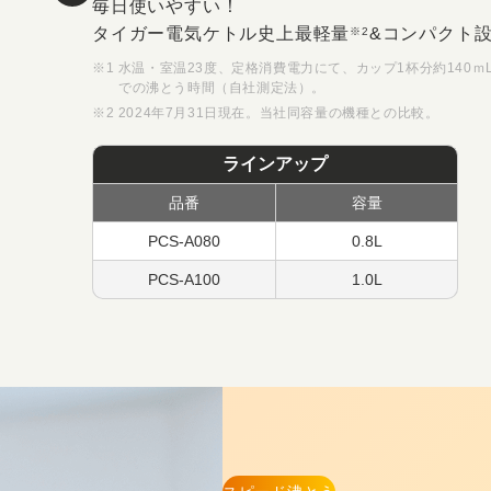
毎日使いやすい！
タイガー電気ケトル史上最軽量
&コンパクト
※2
※1 水温・室温23度、定格消費電力にて、カップ1杯分約140
での沸とう時間（自社測定法）。
※2 2024年7月31日現在。当社同容量の機種との比較。
ラインアップ
品番
容量
PCS-A080
0.8L
PCS-A100
1.0L