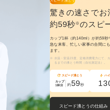
スピード沸とう
驚きの速さでお
約59秒
のスピ
※
カップ1杯（約140ml）が約59秒
急な来客、忙しい家事の合間に
ます。
水温・室温23度、定格消費電力にて、カ
るまでの沸とう時間（自社測定法）。
スピード沸とう
ハ
59
13
カップ
約
秒
1杯分
スピード沸とうの仕組み