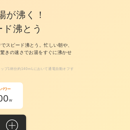
湯が沸く！
ード沸とう
でスピード沸とう。忙しい朝や、
※
も驚きの速さでお湯をすぐに沸かせ
ップ1杯分約140ｍLにおいて通電自動オフす
イパワー
00
w