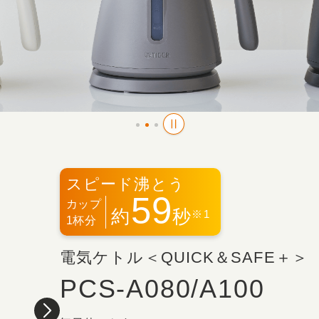
スピード沸とう
59
カップ
約
秒
※1
1杯分
電気ケトル＜QUICK＆SAFE＋＞
PCS-A080/A100