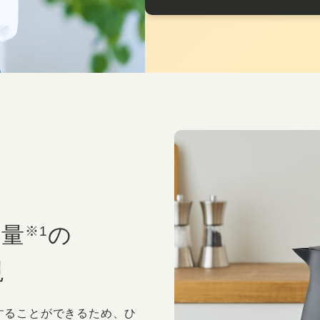
軽量
の
※1
現
することができるため、ひ