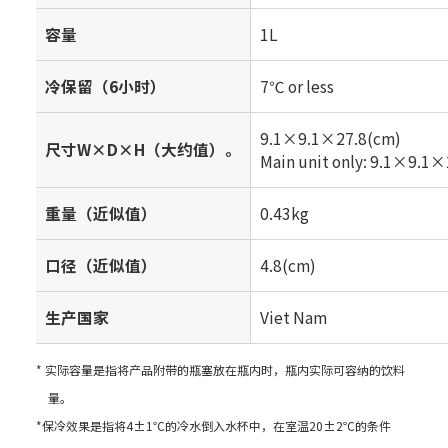
容量
1L
冷保留（6小时）
7℃ or less
9.1×9.1×27.8(cm)
尺寸W×D×H（大约值）。
Main unit only: 9.1×9.1
重量（近似值）
0.43kg
口径（近似值）
4.8(cm)
生产国家
Viet Nam
* 实际容量是指将产品附带的瓶塞放在瓶内时，瓶内实际可容纳的饮料
量。
*保冷效果是指将4±1℃的冷水倒入水杯中，在室温20±2℃的条件