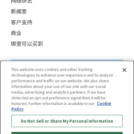
网络杂志
新闻室
客户支持
商业
哪里可以买到
This website uses cookies and other tracking
technologies to enhance user experience and to analyze
performance and traffic on our website. We also share
information about your use of our site with our social
media, advertising and analytics partners. If we have
detected an opt-out preference signal then it will be
honored. Further information is available in our
Cookie
Policy
Do Not Sell or Share My Personal Information
隐私政策
饼干政策
可访问性声明
条款和条件
信息安全政策
社会媒体使用政策
质量政策