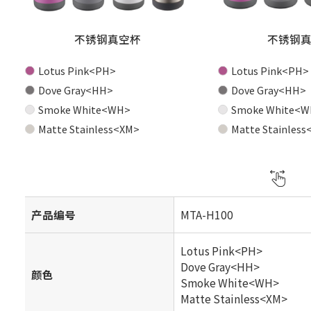
不锈钢真空杯
不锈钢
Lotus Pink<PH>
Lotus Pink<PH>
Dove Gray<HH>
Dove Gray<HH>
Smoke White<WH>
Smoke White<W
Matte Stainless<XM>
Matte Stainless
产品编号
MTA-H100
Lotus Pink<PH>
Dove Gray<HH>
颜色
Smoke White<WH>
Matte Stainless<XM>