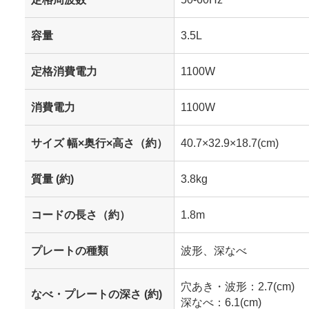
容量
3.5L
定格消費電力
1100W
消費電力
1100W
サイズ 幅×奥行×高さ（約）
40.7×32.9×18.7(cm)
質量 (約)
3.8kg
コードの長さ（約）
1.8m
プレートの種類
波形、深なべ
穴あき・波形：2.7(cm)
なべ・プレートの深さ (約)
深なべ：6.1(cm)