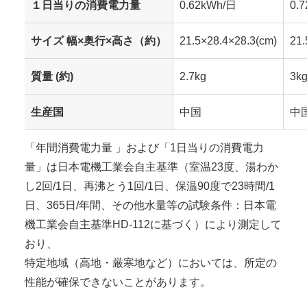
１日当りの消費電力量
0.62kWh/日
0.
サイズ 幅×奥行×高さ（約）
21.5×28.4×28.3(cm)
21.
質量 (約)
2.7kg
3k
生産国
中国
中
「年間消費電力量 」および「1日当りの消費電力
量」は日本電機工業会自主基準（室温23度、湯わか
し2回/1日、再沸とう1回/1日、保温90度で23時間/1
日、365日/年間、その他水量等の試験条件：日本電
機工業会自主基準HD-112に基づく）により測定して
おり、
特定地域（高地・厳寒地など）においては、所定の
性能が確保できないことがあります。