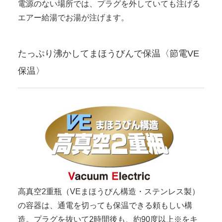
電源のない場所では、プラグを外していても注げる
エアー給湯でお湯が注げます。
たっぷり沸かしてまほうびんで保温〈節電VE
保温〉
高真空2重瓶（VEまほうびん構造・ステンレス製）
の容器は、通電を切っても保温できる頼もしい構
造。プラグを抜いて2時間後も、約90度以上※をキ