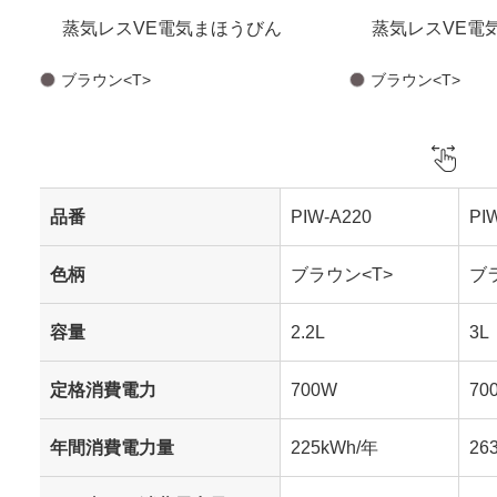
蒸気レスVE電気まほうびん
蒸気レスVE電
ブラウン<T>
ブラウン<T>
品番
PIW-A220
PI
色柄
ブラウン<T>
ブ
容量
2.2L
3L
定格消費電力
700W
70
年間消費電力量
225kWh/年
26