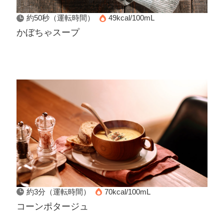
約50秒（運転時間）
49kcal/100mL
かぼちゃスープ
約3分（運転時間）
70kcal/100mL
コーンポタージュ