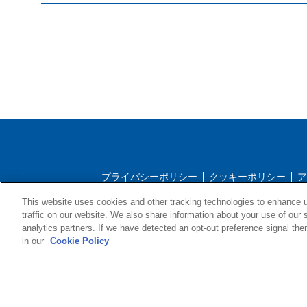
プライバシーポリシー
クッキーポリシー
ア
This website uses cookies and other tracking technologies to enhance 
ストアご利用規約
配送ポリ
traffic on our website. We also share information about your use of our s
analytics partners. If we have detected an opt-out preference signal then 
in our
Cookie Policy