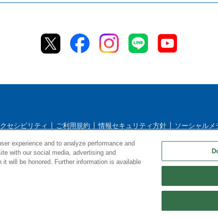
クセシビリティ
ご利用規約
情報セキュリティ方針
ソーシャルメ
user experience and to analyze performance and
シー
返品＆返金ポリシー
修理規約
特定商取引法に基づく表記
D
ite with our social media, advertising and
it will be honored. Further information is available
Copyright © TIGER CORPORATION