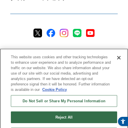
This website uses cookies and other tracking technologies
to enhance user experience and to analyze performance and
traffic on our website. We also share information about your
プライバシーポリシー
クッキーポリシー
アクセシビリティ
use of our site with our social media, advertising and
analytics partners. If we have detected an opt-out
ご利用規約
情報セキュリティ方針
preference signal then it will be honored. Further information
ソーシャルメディア利用方針
品質方針
チャットご利用規約
is available in our
Cookie Policy
Do Not Sell or Share My Personal Information
ストアご利用規約
配送ポリシー
返品＆返金ポリシー
修理規約
特定商取引法に基づく表記
ストアご利用ガイド
ストアFAQ
Reject All