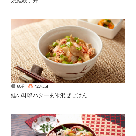
焼鮭親子丼
90分
423kcal
鮭の味噌バター玄米混ぜごはん