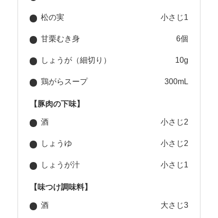
松の実
小さじ1
甘栗むき身
6個
しょうが（細切り）
10g
鶏がらスープ
300mL
【豚肉の下味】
酒
小さじ2
しょうゆ
小さじ2
しょうが汁
小さじ1
【味つけ調味料】
酒
大さじ3