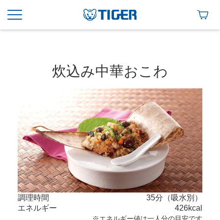
炊込み中華おこわ
調理時間
35分（吸水別）
エネルギー
426kcal
※エネルギー値は一人分の目安です