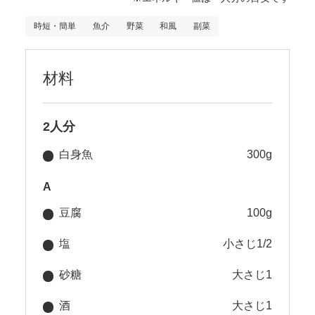
時短・簡単
魚介
野菜
和風
副菜
材料
2人分
白身魚
300g
A
豆腐
100g
塩
小さじ1/2
砂糖
大さじ1
酒
大さじ1