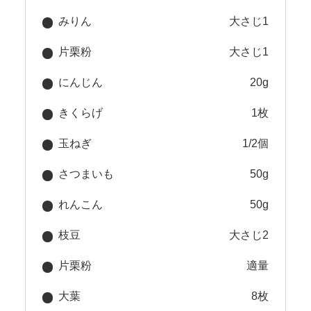
みりん
大さじ1
片栗粉
大さじ1
にんじん
20g
きくらげ
1枚
玉ねぎ
1/2個
さつまいも
50g
れんこん
50g
枝豆
大さじ2
片栗粉
適量
大葉
8枚