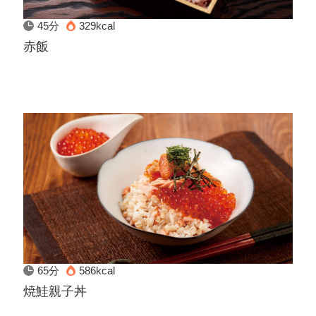
45分
329kcal
赤飯
65分
586kcal
焼鮭親子丼