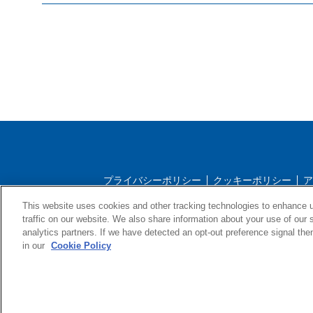
プライバシーポリシー
クッキーポリシー
ア
This website uses cookies and other tracking technologies to enhance 
ストアご利用規約
配送ポリ
traffic on our website. We also share information about your use of our s
analytics partners. If we have detected an opt-out preference signal then 
in our
Cookie Policy