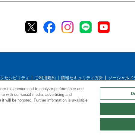
クセシビリティ
ご利用規約
情報セキュリティ方針
ソーシャルメ
user experience and to analyze performance and
シー
返品＆返金ポリシー
修理規約
特定商取引法に基づく表記
D
ite with our social media, advertising and
it will be honored. Further information is available
Copyright © TIGER CORPORATION