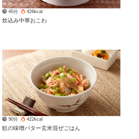
45分
426kcal
炊込み中華おこわ
90分
422kcal
鮭の味噌バター玄米混ぜごはん