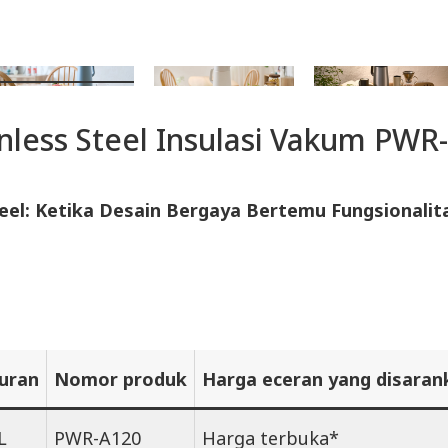
ainless Steel Insulasi Vakum PW
teel: Ketika Desain Bergaya Bertemu Fungsional
uran
Nomor produk
Harga eceran yang disaran
L
PWR-A120
Harga terbuka*