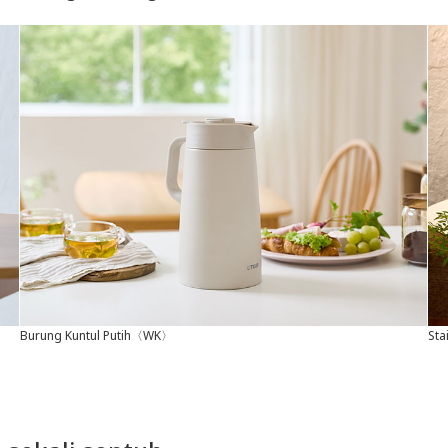
Burung Kuntul Putih〈WK〉
St