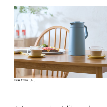
Biru Awan〈AL〉